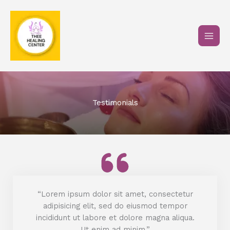
Skip
to
content
Testimonials
“Lorem ipsum dolor sit amet, consectetur
adipisicing elit, sed do eiusmod tempor
incididunt ut labore et dolore magna aliqua.
Ut enim ad minim.”