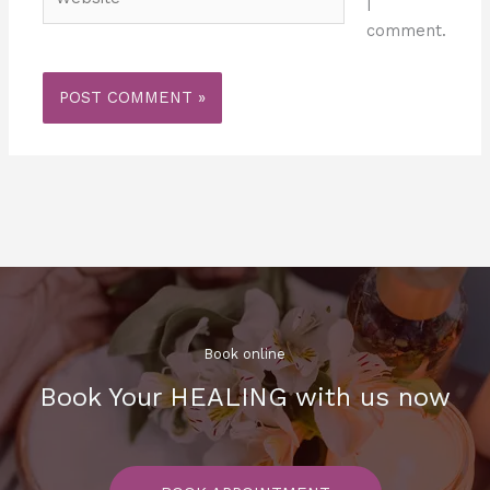
I
comment.
Book online​
Book Your HEALING with us now