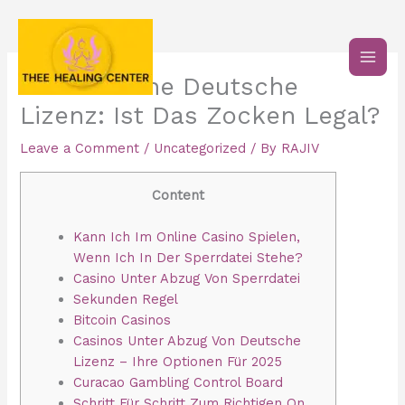
Skip
to
content
Casino Ohne Deutsche
Lizenz: Ist Das Zocken Legal?
Leave a Comment
/
Uncategorized
/ By
RAJIV
Content
Kann Ich Im Online Casino Spielen,
Wenn Ich In Der Sperrdatei Stehe?
Casino Unter Abzug Von Sperrdatei
Sekunden Regel
Bitcoin Casinos
Casinos Unter Abzug Von Deutsche
Lizenz – Ihre Optionen Für 2025
Curacao Gambling Control Board
Schritt Für Schritt Zum Richtigen On