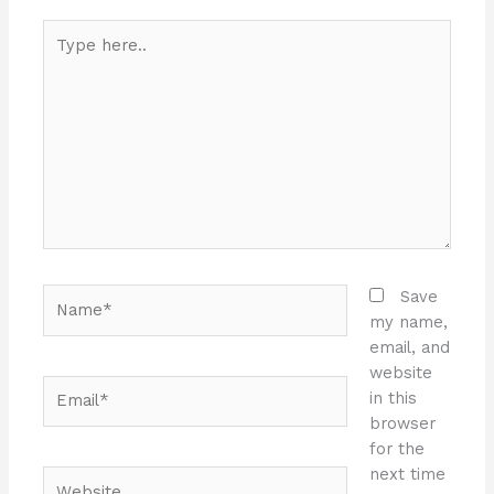
Type
here..
Name*
Save
my name,
email, and
website
Email*
in this
browser
for the
next time
Website